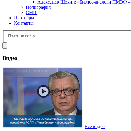
Александр Шохин: «Бизнес-диалоги ПМЭФ – э
Полиграфия
СМИ
Партнёры
Контакты
Видео
Все видео