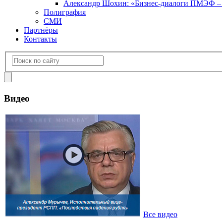
Александр Шохин: «Бизнес-диалоги ПМЭФ – э
Полиграфия
СМИ
Партнёры
Контакты
Видео
Все видео