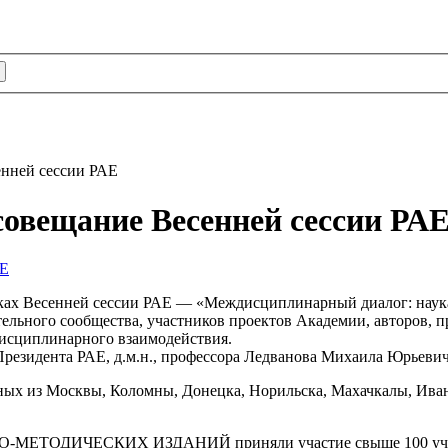
енней сессии РАЕ
совещание Весенней сессии РА
амках Весенней сессии РАЕ — «Междисциплинарный диалог: наука
ельного сообщества, участников проектов Академии, авторов, п
исциплинарного взаимодействия.
Президента РАЕ, д.м.н., профессора Ледванова Михаила Юрьевич
ных из Москвы, Коломны, Донецка, Норильска, Махачкалы, Ива
ИЧЕСКИХ ИЗДАНИЙ приняли участие свыше 100 учебно-м