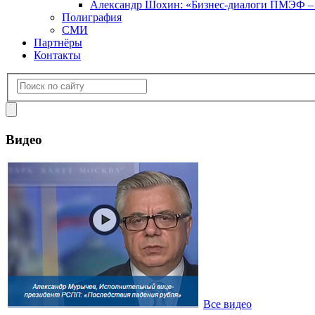
Александр Шохин: «Бизнес-диалоги ПМЭФ – э
Полиграфия
СМИ
Партнёры
Контакты
Видео
Все видео