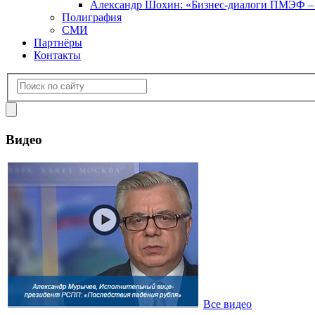
Александр Шохин: «Бизнес-диалоги ПМЭФ – э
Полиграфия
СМИ
Партнёры
Контакты
Видео
Все видео