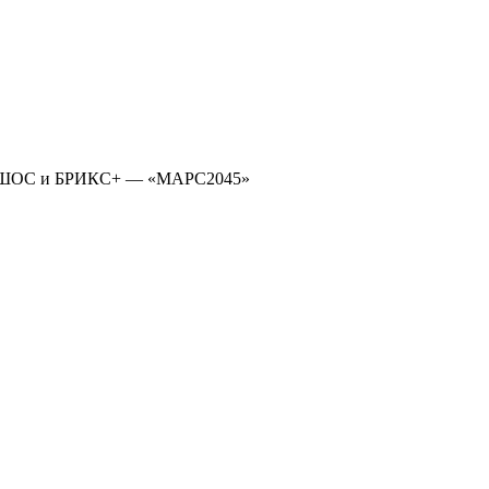
игр ШОС и БРИКС+ — «МАРС2045»