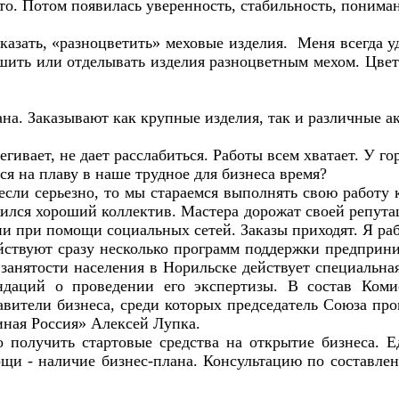
то. Потом появилась уверенность, стабильность, пониман
сказать, «разноцветить» меховые изделия. Меня всегда у
 шить или отделывать изделия разноцветным мехом. Цвет
ована. Заказывают как крупные изделия, так и различные 
егивает, не дает расслабиться. Работы всем хватает. У г
ся на плаву в наше трудное для бизнеса время?
 если серьезно, то мы стараемся выполнять свою работу 
жился хороший коллектив. Мастера дорожат своей репута
 при помощи социальных сетей. Заказы приходят. Я рабо
йствуют сразу несколько программ поддержки предприн
 занятости населения в Норильске действует специальн
ндаций о проведении его экспертизы. В состав Ком
вители бизнеса, среди которых председатель Союза п
ная Россия» Алексей Лупка.
 получить стартовые средства на открытие бизнеса. 
щи - наличие бизнес-плана. Консультацию по составле