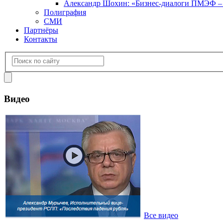
Александр Шохин: «Бизнес-диалоги ПМЭФ – э
Полиграфия
СМИ
Партнёры
Контакты
Видео
Все видео