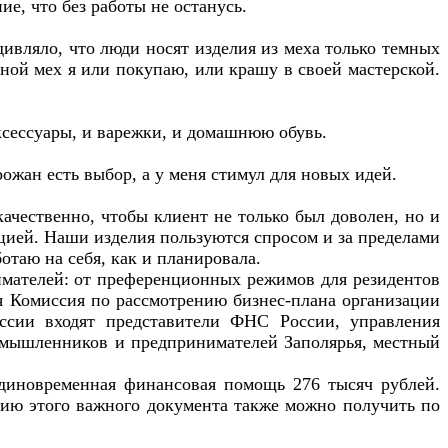
ие, что без работы не останусь.
дивляло, что люди носят изделия из меха только темных
ной мех я или покупаю, или крашу в своей мастерской.
аксессуары, и варежки, и домашнюю обувь.
орожан есть выбор, а у меня стимул для новых идей.
качественно, чтобы клиент не только был доволен, но и
цией. Наши изделия пользуются спросом и за пределами
таю на себя, как и планировала.
имателей: от преференционных режимов для резидентов
ая Комиссия по рассмотрению бизнес-плана организации
иссии входят представители ФНС России, управления
ромышленников и предпринимателей Заполярья, местный
Единовременная финансовая помощь 276 тысяч рублей.
нию этого важного документа также можно получить по