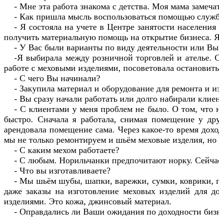
- Мне эта работа знакома с детства. Моя мама замечат
- Как пришла мысль воспользоваться помощью служб
- Я состояла на учете в Центре занятости населения
получить материальную помощь на открытие бизнеса. Я
- У Вас были варианты по виду деятельности или Вы
-Я выбирала между розничной торговлей и ателье. С
работе с меховыми изделиями, посоветовала остановить
- С чего Вы начинали?
- Закупила материал и оборудование для ремонта и 
- Вы сразу начали работать или долго набирали кли
- С клиентами у меня проблем не было. О том, что 
быстро. Сначала я работала, снимая помещение у др
арендовала помещение сама. Через какое-то время дохо
мы не только ремонтируем и шьём меховые изделия, но 
- С каким мехом работаете?
- С любым. Норильчанки предпочитают норку. Сейчас 
- Что вы изготавливаете?
- Мы шьём шубы, шапки, варежки, сумки, коврики, п
даже заказы на изготовление меховых изделий для д
изделиями. Это кожа, джинсовый материал.
- Оправдались ли Ваши ожидания по доходности биз