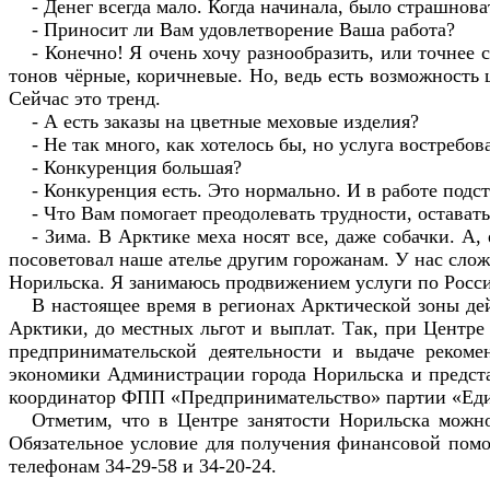
- Денег всегда мало. Когда начинала, было страшнова
- Приносит ли Вам удовлетворение Ваша работа?
- Конечно! Я очень хочу разнообразить, или точнее 
тонов чёрные, коричневые. Но, ведь есть возможность
Сейчас это тренд.
- А есть заказы на цветные меховые изделия?
- Не так много, как хотелось бы, но услуга востреб
- Конкуренция большая?
- Конкуренция есть. Это нормально. И в работе подст
- Что Вам помогает преодолевать трудности, оставать
- Зима. В Арктике меха носят все, даже собачки. А,
посоветовал наше ателье другим горожанам. У нас сло
Норильска. Я занимаюсь продвижением услуги по России
В настоящее время в регионах Арктической зоны де
Арктики, до местных льгот и выплат. Так, при Центре
предпринимательской деятельности и выдаче рекоме
экономики Администрации города Норильска и предста
координатор ФПП «Предпринимательство» партии «Еди
Отметим, что в Центре занятости Норильска можно
Обязательное условие для получения финансовой помо
телефонам 34-29-58 и 34-20-24.