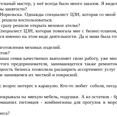
ельный мастер, у неё всегда было много заказов. Я видела
ы занятости?
 Норильска. Однажды специалист ЦЗН, которая со мной р
 решила воспользоваться.
 сразу решили открыть меховое ателье?
пециалист ЦЗН, которая помогала мне с бизнес-планом, 
ся именно на этом виде деятельности. Да и мама была го
изготовления меховых изделий.
ентов?
наша семья качественно выполняет свою работу, уже мн
угого предпринимателя, занимающегося также ремонт
дность бизнеса позволила расширить ассортимент услуг 
и занимаемся их чисткой и покраской.
возрос интерес к каракулю. Кто-то любит соболя, песца
окрывала на мягкую мебель, подушки. А из остатков - 
омашних питомцев - комбинезоны для прогулок в моро
неса?